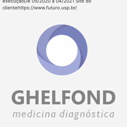
execuçãoDe 05/2020 a 04/2021 Site do
clientehttps://www.futuro.usp.br/