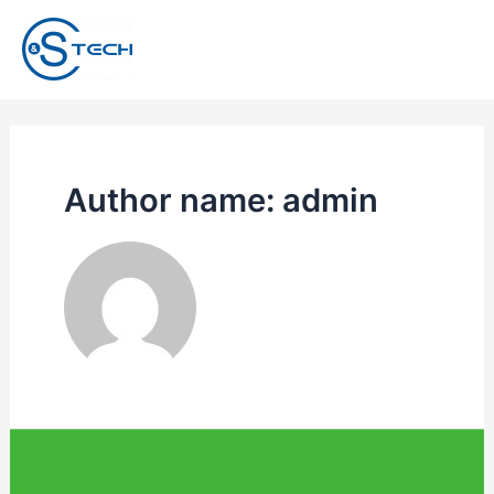
Ir
Paginação
Mai
para
de
o
posts
Men
conteúdo
Author name: admin